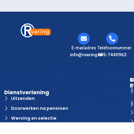
E-mailadres
Telefoonnummer
info@rvaring.nl
085-7440962
K
O
R
Dienstverlening
Uitzenden
Doorwerken na pensioen
Werving en selectie
Detachering