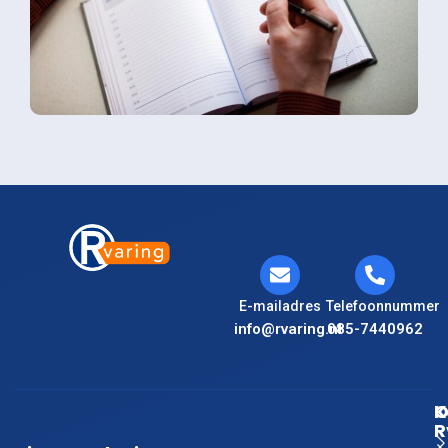
E-mailadres
Telefoonnummer
info@rvaring.nl
085-7440962
K
O
R