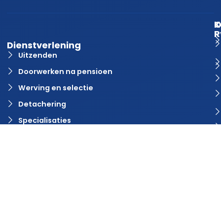
K
O
R
Dienstverlening
Uitzenden
Doorwerken na pensioen
Werving en selectie
Detachering
Specialisaties
Vacature aanmelden?
Contact