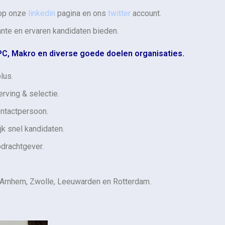
 op onze
linkedin
pagina en ons
twitter
account.
nte en ervaren kandidaten bieden.
PC, Makro en diverse goede doelen organisaties.
lus.
rving & selectie.
ontactpersoon.
jk snel kandidaten.
pdrachtgever.
, Arnhem, Zwolle, Leeuwarden en Rotterdam.