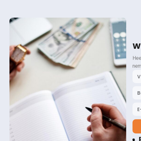
Wi
Hee
nem