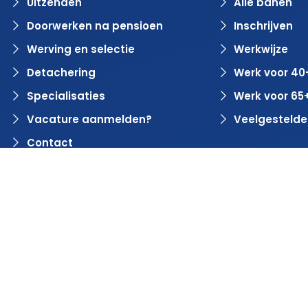
Uitzenden
Alle banen
Doorwerken na pensioen
Inschrijven
Werving en selectie
Werkwijze
Detachering
Werk voor 40
Specialisaties
Werk voor 65
Vacature aanmelden?
Veelgestelde
Contact
© 2024 Rvaring. Alle rechten voorbehouden | Webdesign 