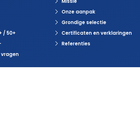
Missie
Onze aanpak
Grondige selectie
+ / 50+
Certificaten en verklaringen
+
Referenties
 vragen
door
BlinqzMedia