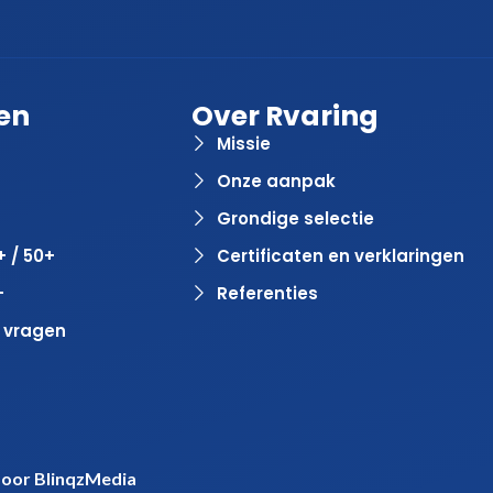
en
Over Rvaring
Missie
Onze aanpak
Grondige selectie
+ / 50+
Certificaten en verklaringen
+
Referenties
 vragen
door
BlinqzMedia