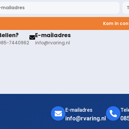
Kom in con
Bellen?
E-mailadres
085-7440962
info@rvaring.nl
E-mailadres
Te
info@rvaring.nl
08