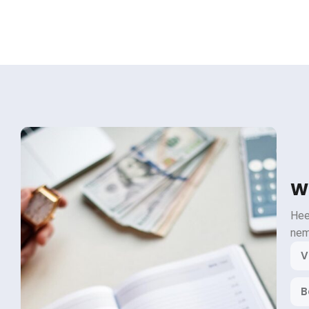
Wi
Hee
nem