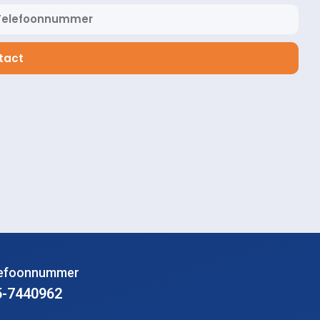
tact
lefoonnummer
5-7440962