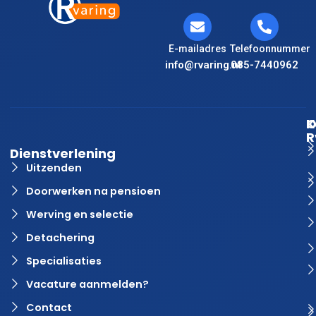
E-mailadres
Telefoonnummer
info@rvaring.nl
085-7440962
K
O
R
Dienstverlening
Uitzenden
Doorwerken na pensioen
Werving en selectie
Detachering
Specialisaties
Vacature aanmelden?
Contact