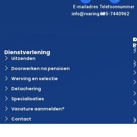
E-mailadres
Telefoonnummer
info@rvaring.nl
085-7440962
K
O
R
Dienstverlening
Uitzenden
Doorwerken na pensioen
Werving en selectie
Detachering
Specialisaties
Vacature aanmelden?
Contact