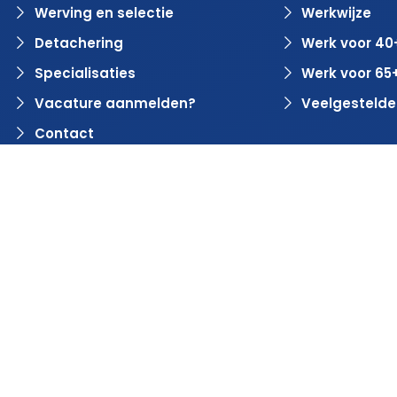
Werving en selectie
Werkwijze
Detachering
Werk voor 40
Specialisaties
Werk voor 65
Vacature aanmelden?
Veelgestelde
Contact
© 2024 Rvaring. Alle rechten voorbehouden | Webdesign 