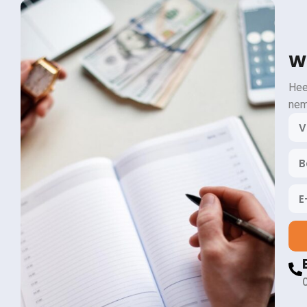
Wi
Hee
nem