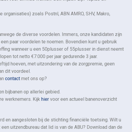
ine organisaties) zoals Postnl, ABN AMRO, SHV, Makro,
anwege de diverse voordelen. Immers, onze kandidaten zijn
r een paar voordelen te noemen. Bovendien kunt u gebruik
ffing wanneer u een 50plusser of 55plusser in dienst neemt
lopen tot netto €7.000 per jaar gedurende 3 jaar.
ftijd hoeven, met uitzondering van de zorgpremie, geen
an dit voordeel.
dan
contact
met ons op?
n bijbanen op allerlei gebied.
ere werknemers. Kijk
hier
voor een actueel banenoverzicht
d en aangesloten bij de stichting financiële toetsing. Wilt u
 een uitzendbureau dat lid is van de ABU? Download dan de