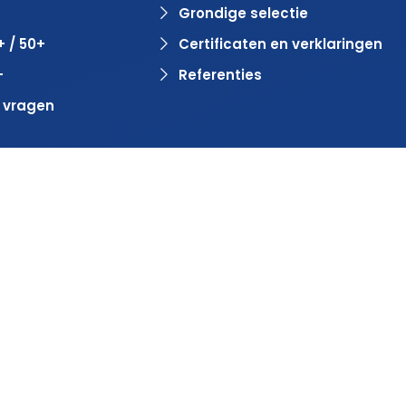
Grondige selectie
+ / 50+
Certificaten en verklaringen
+
Referenties
 vragen
door
BlinqzMedia