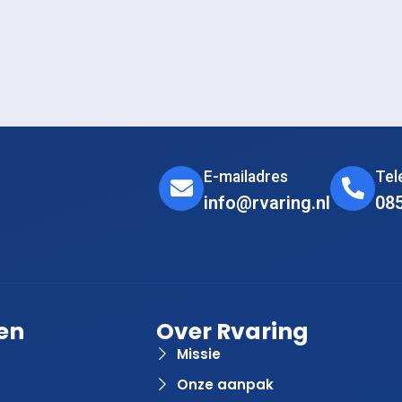
E-mailadres
Te
info@rvaring.nl
08
en
Over Rvaring
Missie
Onze aanpak