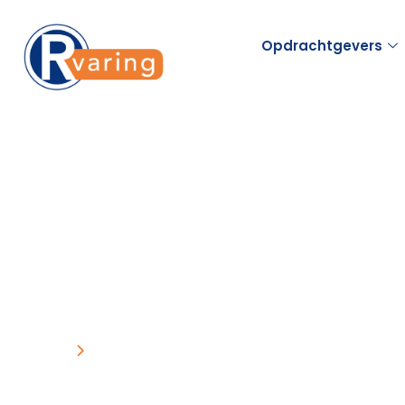
Opdrachtgevers
Home
Uitzendbureau Rvaring 40+ en 65+ Gouda
Uitzendbureau 