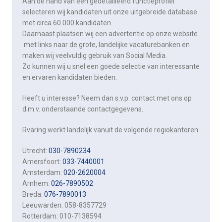
Aan de hand van een gedetailleerd functieprofiel
selecteren wij kandidaten uit onze uitgebreide database
met circa 60.000 kandidaten.
Daarnaast plaatsen wij een advertentie op onze website
met links naar de grote, landelijke vacaturebanken ​en
maken wij veelvuldig gebruik van Social Media.
Zo kunnen wij u snel een goede selectie van interessante
en ervaren kandidaten bieden.
Heeft u interesse? Neem dan s.v.p. contact met ons op
d.m.v. onderstaande contactgegevens.
Rvaring werkt landelijk vanuit de volgende regiokantoren:
Utrecht:
030-7890234
Amersfoort:
033-7440001
Amsterdam:
020-2620004
Arnhem:
026-7890502
Breda:
076-7890013
Leeuwarden: 058-8357729
Rotterdam: 010-7138594