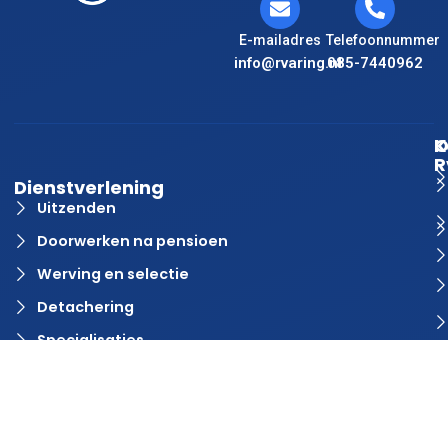
E-mailadres
Telefoonnummer
info@rvaring.nl
085-7440962
K
O
R
Dienstverlening
Uitzenden
Doorwerken na pensioen
Werving en selectie
Detachering
Specialisaties
Vacature aanmelden?
Contact