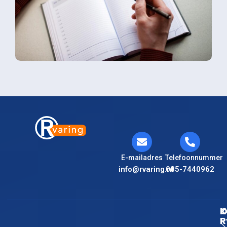
E-mailadres
Telefoonnummer
info@rvaring.nl
085-7440962
K
O
R