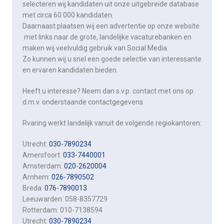
selecteren wij kandidaten uit onze uitgebreide database
met circa 60.000 kandidaten.
Daarnaast plaatsen wij een advertentie op onze website
met links naar de grote, landelijke vacaturebanken ​en
maken wij veelvuldig gebruik van Social Media.
Zo kunnen wij u snel een goede selectie van interessante
en ervaren kandidaten bieden.
Heeft u interesse? Neem dan s.v.p. contact met ons op
d.m.v. onderstaande contactgegevens.
Rvaring werkt landelijk vanuit de volgende regiokantoren:
Utrecht:
030-7890234
Amersfoort:
033-7440001
Amsterdam:
020-2620004
Arnhem:
026-7890502
Breda:
076-7890013
Leeuwarden: 058-8357729
Rotterdam: 010-7138594
Utrecht:
030-7890234