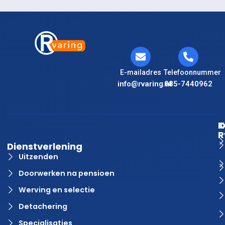
E-mailadres
Telefoonnummer
info@rvaring.nl
085-7440962
K
O
R
Dienstverlening
Uitzenden
Doorwerken na pensioen
Werving en selectie
Detachering
Specialisaties