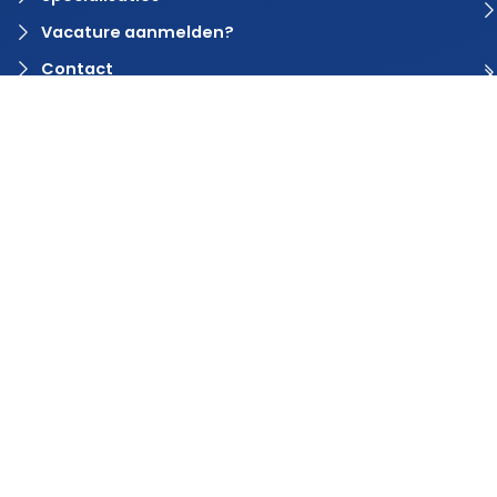
Vacature aanmelden?
Contact
© 2024 Rvaring. Alle rechten voorbehouden | Webdesign door
BlinqzMedia