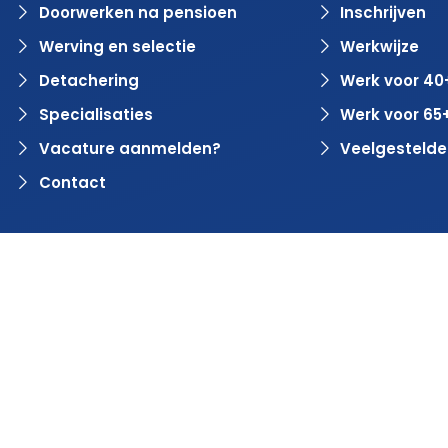
Doorwerken na pensioen
Inschrijven
Werving en selectie
Werkwijze
Detachering
Werk voor 40
Specialisaties
Werk voor 65
Vacature aanmelden?
Veelgestelde
Contact
© 2024 Rvaring. Alle rechten voorbehouden | Webdesign 