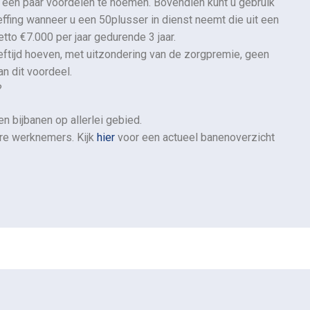
r een paar voordelen te noemen. Bovendien kunt u gebruik
ffing wanneer u een 50plusser in dienst neemt die uit een
etto €7.000 per jaar gedurende 3 jaar.
ftijd hoeven, met uitzondering van de zorgpremie, geen
an dit voordeel.
?
n bijbanen op allerlei gebied.
ere werknemers. Kijk
hier
voor een actueel banenoverzicht