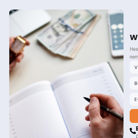
Wi
Hee
nem