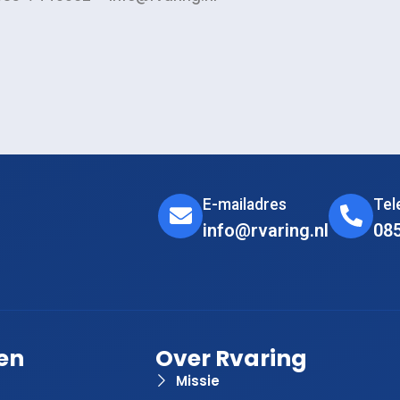
E-mailadres
Te
info@rvaring.nl
08
en
Over Rvaring
Missie