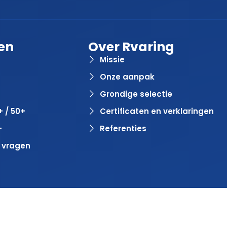
en
Over Rvaring
Missie
Onze aanpak
Grondige selectie
+ / 50+
Certificaten en verklaringen
+
Referenties
 vragen
door
BlinqzMedia