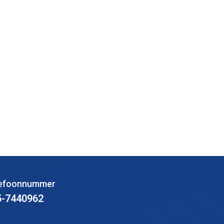
lefoonnummer
5-7440962