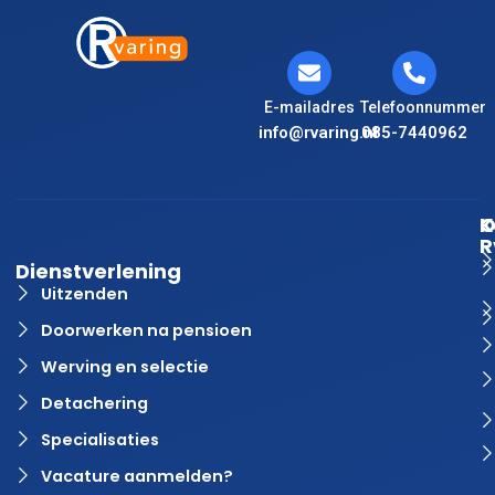
E-mailadres
Telefoonnummer
info@rvaring.nl
085-7440962
K
O
R
Dienstverlening
Uitzenden
Doorwerken na pensioen
Werving en selectie
Detachering
Specialisaties
Vacature aanmelden?