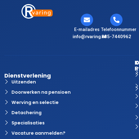
E-mailadres
Telefoonnummer
info@rvaring.nl
085-7440962
K
O
R
Dienstverlening
Uitzenden
Doorwerken na pensioen
Werving en selectie
Detachering
Specialisaties
Vacature aanmelden?