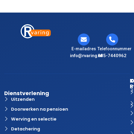
E-mailadres
Telefoonnummer
info@rvaring.nl
085-7440962
K
O
R
Dienstverlening
Uitzenden
Doorwerken na pensioen
Werving en selectie
Detachering