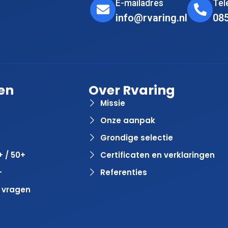
E-mailadres
Te
info@rvaring.nl
08
en
Over Rvaring
Missie
Onze aanpak
Grondige selectie
+ / 50+
Certificaten en verklaringen
+
Referenties
 vragen