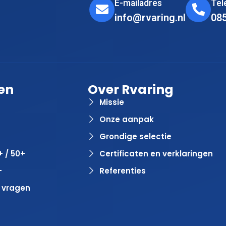
E-mailadres
Te
info@rvaring.nl
08
en
Over Rvaring
Missie
Onze aanpak
Grondige selectie
+ / 50+
Certificaten en verklaringen
+
Referenties
 vragen