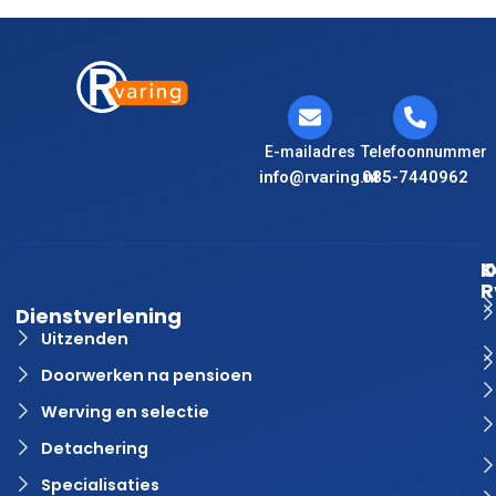
E-mailadres
Telefoonnummer
info@rvaring.nl
085-7440962
K
O
R
Dienstverlening
Uitzenden
Doorwerken na pensioen
Werving en selectie
Detachering
Specialisaties