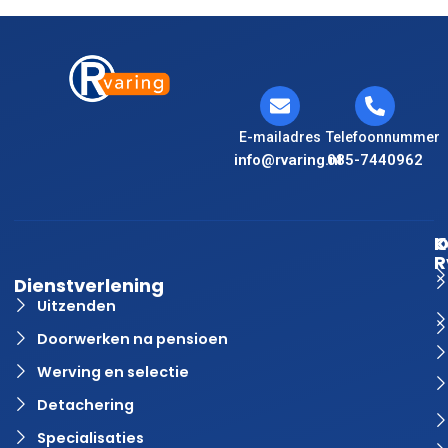
E-mailadres
Telefoonnummer
info@rvaring.nl
085-7440962
K
O
R
Dienstverlening
Uitzenden
Doorwerken na pensioen
Werving en selectie
Detachering
Specialisaties