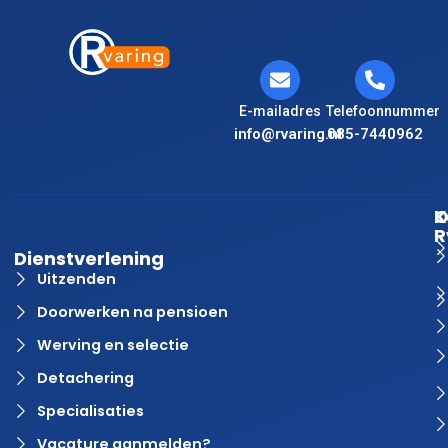
E-mailadres
Telefoonnummer
info@rvaring.nl
085-7440962
K
O
R
Dienstverlening
Uitzenden
Doorwerken na pensioen
Werving en selectie
Detachering
Specialisaties
Vacature aanmelden?