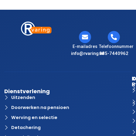
E-mailadres
Telefoonnummer
info@rvaring.nl
085-7440962
K
O
R
Dienstverlening
Uitzenden
Doorwerken na pensioen
Werving en selectie
Detachering