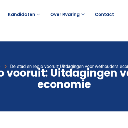
Kandidaten
Over Rvaring
Contact
e
De stad en regio vooruit: Uitdagingen voor wethouders ec
io vooruit: Uitdagingen 
economie