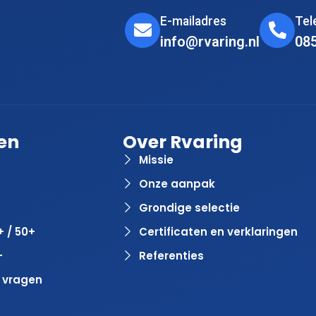
E-mailadres
Te
info@rvaring.nl
08
en
Over Rvaring
Missie
Onze aanpak
Grondige selectie
+ / 50+
Certificaten en verklaringen
+
Referenties
 vragen