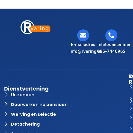
E-mailadres
Telefoonnummer
info@rvaring.nl
085-7440962
K
O
R
Dienstverlening
Uitzenden
Doorwerken na pensioen
Werving en selectie
Detachering