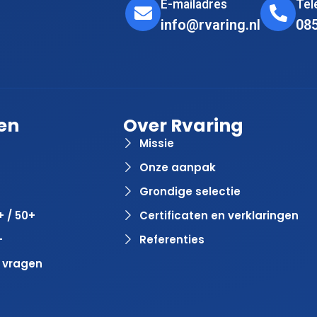
E-mailadres
Te
info@rvaring.nl
08
en
Over Rvaring
Missie
Onze aanpak
Grondige selectie
+ / 50+
Certificaten en verklaringen
+
Referenties
 vragen