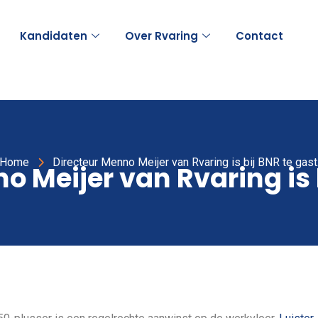
Kandidaten
Over Rvaring
Contact
Home
Directeur Menno Meijer van Rvaring is bij BNR te gast
o Meijer van Rvaring is b