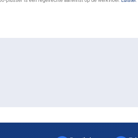
50-plusser is een regelrechte aanwinst op de werkvloer.
Luister.