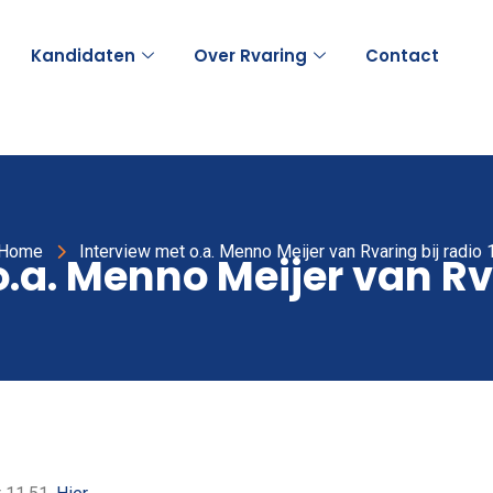
Kandidaten
Over Rvaring
Contact
Home
Interview met o.a. Menno Meijer van Rvaring bij radio 
.a. Menno Meijer van Rva