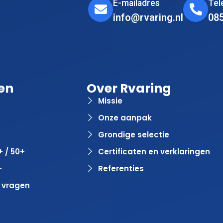
E-mailadres
Te
info@rvaring.nl
08
en
Over Rvaring
Missie
Onze aanpak
Grondige selectie
+ / 50+
Certificaten en verklaringen
+
Referenties
 vragen