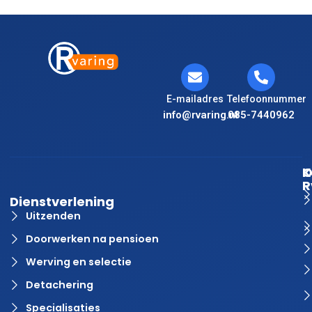
E-mailadres
Telefoonnummer
info@rvaring.nl
085-7440962
K
O
R
Dienstverlening
Uitzenden
Doorwerken na pensioen
Werving en selectie
Detachering
Specialisaties