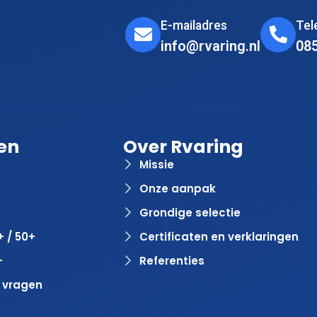
E-mailadres
Te
info@rvaring.nl
08
en
Over Rvaring
Missie
Onze aanpak
Grondige selectie
+ / 50+
Certificaten en verklaringen
+
Referenties
 vragen