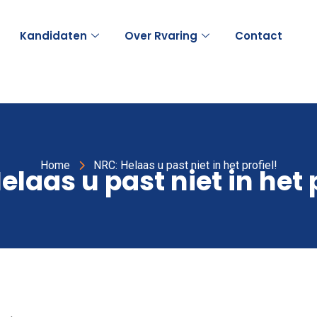
Kandidaten
Over Rvaring
Contact
Home
NRC: Helaas u past niet in het profiel!
elaas u past niet in het p