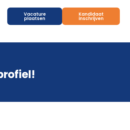
Vacature
Kandidaat
plaatsen
inschrijven
rofiel!