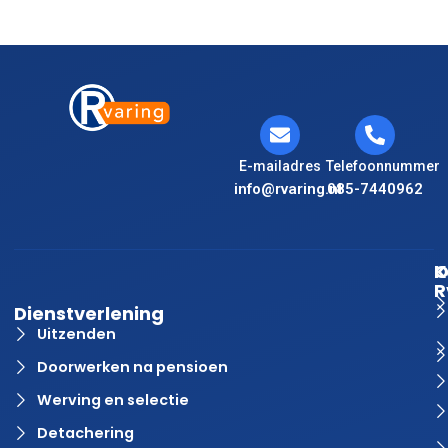
E-mailadres
Telefoonnummer
info@rvaring.nl
085-7440962
K
O
R
Dienstverlening
Uitzenden
Doorwerken na pensioen
Werving en selectie
Detachering