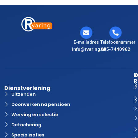
E-mailadres
Telefoonnummer
info@rvaring.nl
085-7440962
K
O
R
Dienstverlening
Uitzenden
Doorwerken na pensioen
Werving en selectie
Detachering
Specialisaties