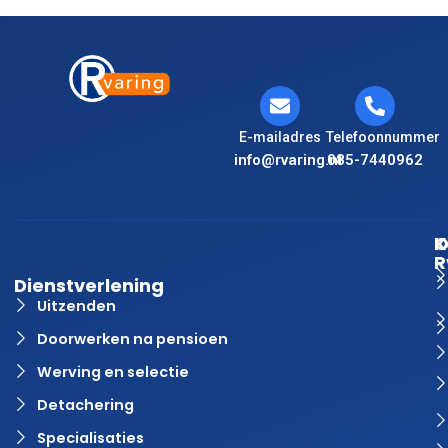
E-mailadres
Telefoonnummer
info@rvaring.nl
085-7440962
K
O
R
Dienstverlening
Uitzenden
Doorwerken na pensioen
Werving en selectie
Detachering
Specialisaties