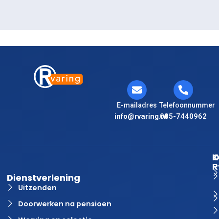
E-mailadres
Telefoonnummer
info@rvaring.nl
085-7440962
K
O
R
Dienstverlening
Uitzenden
Doorwerken na pensioen