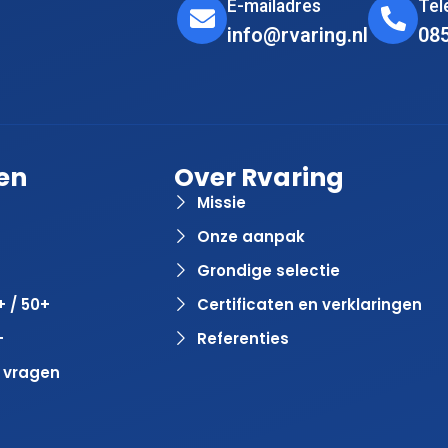
E-mailadres
Te
info@rvaring.nl
08
en
Over Rvaring
Missie
Onze aanpak
Grondige selectie
+ / 50+
Certificaten en verklaringen
+
Referenties
 vragen