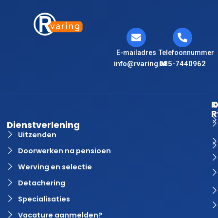
E-mailadres
Telefoonnummer
info@rvaring.nl
085-7440962
K
O
R
Dienstverlening
Uitzenden
Doorwerken na pensioen
Werving en selectie
Detachering
Specialisaties
Vacature aanmelden?