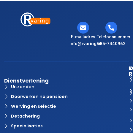
E-mailadres
Telefoonnummer
info@rvaring.nl
085-7440962
K
O
R
Dienstverlening
Uitzenden
Doorwerken na pensioen
Werving en selectie
Detachering
Specialisaties