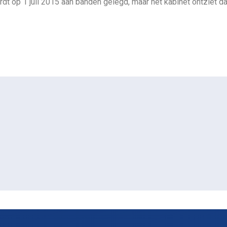
op 1 juli 2015 aan banden gelegd, maar het kabinet ontziet daa