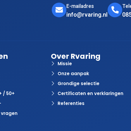
E-mailadres
Te
info@rvaring.nl
08
en
Over Rvaring
Missie
Onze aanpak
Grondige selectie
+ / 50+
Certificaten en verklaringen
+
Referenties
 vragen