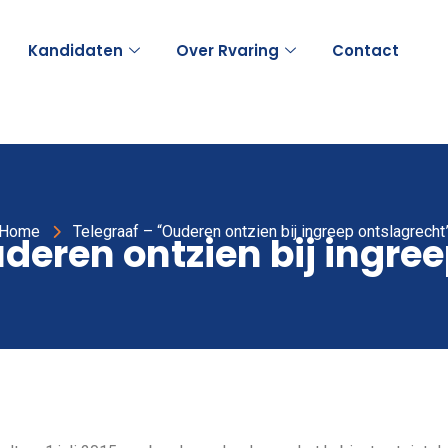
Kandidaten
Over Rvaring
Contact
Home
Telegraaf – “Ouderen ontzien bij ingreep ontslagrecht
deren ontzien bij ingre