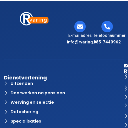
E-mailadres
Telefoonnummer
info@rvaring.nl
085-7440962
K
O
R
Dienstverlening
Uitzenden
Doorwerken na pensioen
Werving en selectie
Detachering
Specialisaties