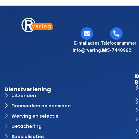
E-mailadres
Telefoonnummer
info@rvaring.nl
085-7440962
K
O
R
Dienstverlening
Uitzenden
Doorwerken na pensioen
Werving en selectie
Detachering
Specialisaties