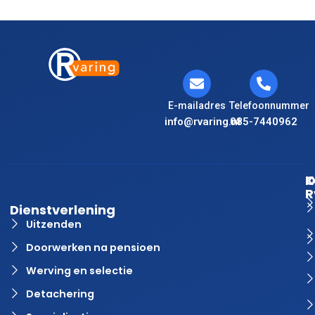
E-mailadres
Telefoonnummer
info@rvaring.nl
085-7440962
K
O
R
Dienstverlening
Uitzenden
Doorwerken na pensioen
Werving en selectie
Detachering