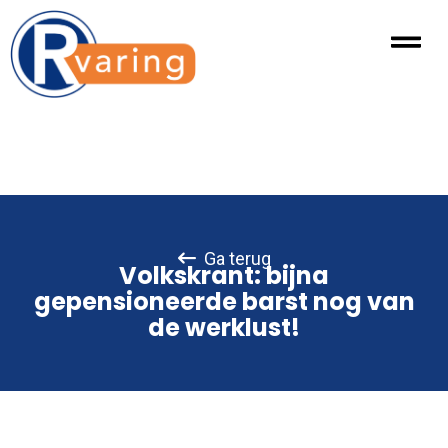
Ga terug
Volkskrant: bijna
gepensioneerde barst nog van
de werklust!