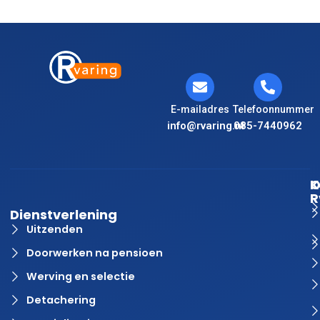
E-mailadres
Telefoonnummer
info@rvaring.nl
085-7440962
K
O
R
Dienstverlening
Uitzenden
Doorwerken na pensioen
Werving en selectie
Detachering