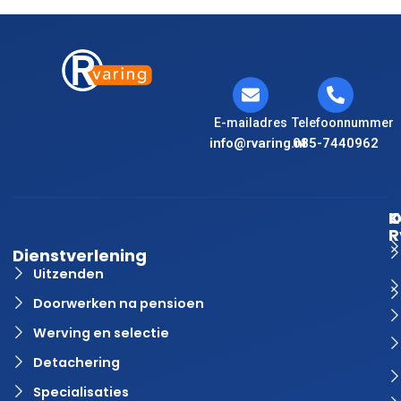
E-mailadres
Telefoonnummer
info@rvaring.nl
085-7440962
K
O
R
Dienstverlening
Uitzenden
Doorwerken na pensioen
Werving en selectie
Detachering
Specialisaties