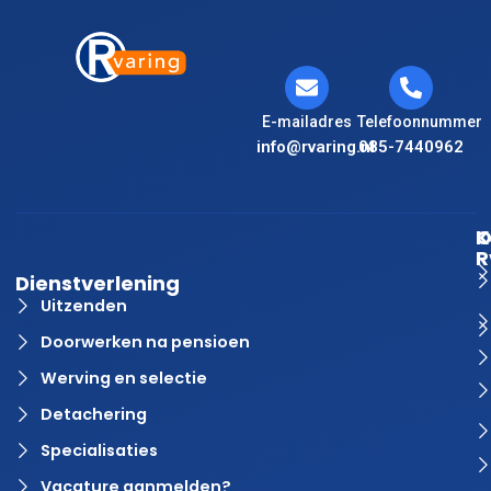
E-mailadres
Telefoonnummer
info@rvaring.nl
085-7440962
K
O
R
Dienstverlening
Uitzenden
Doorwerken na pensioen
Werving en selectie
Detachering
Specialisaties
Vacature aanmelden?