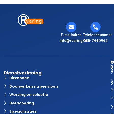
E-mailadres
Telefoonnummer
info@rvaring.nl
085-7440962
K
O
R
Dienstverlening
Uitzenden
Doorwerken na pensioen
Werving en selectie
Detachering
Specialisaties