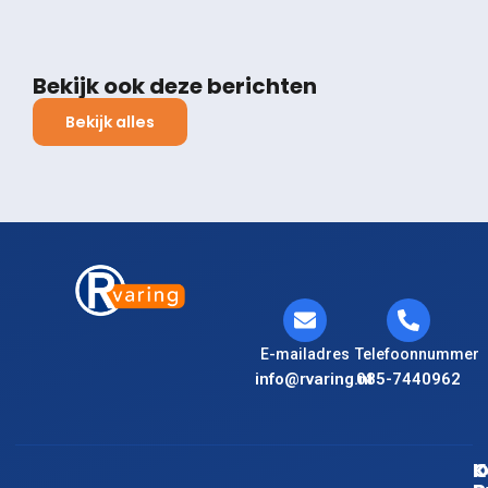
Bekijk ook deze berichten
Bekijk alles
E-mailadres
Telefoonnummer
info@rvaring.nl
085-7440962
K
O