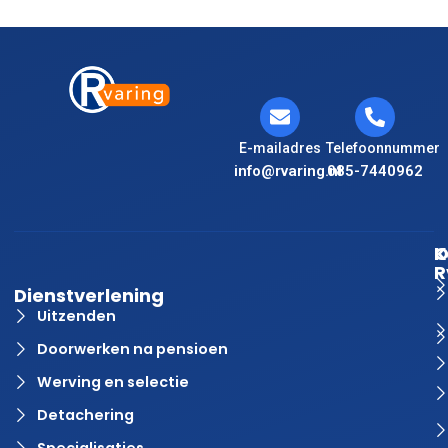
E-mailadres
Telefoonnummer
info@rvaring.nl
085-7440962
K
O
R
Dienstverlening
Uitzenden
Doorwerken na pensioen
Werving en selectie
Detachering