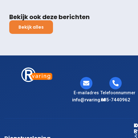
Bekijk ook deze berichten
Bekijk alles
E-mailadres
Telefoonnummer
info@rvaring.nl
085-7440962
K
O
R