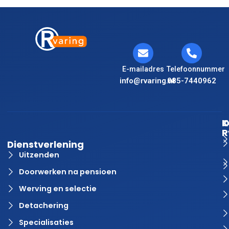
E-mailadres
Telefoonnummer
info@rvaring.nl
085-7440962
K
O
R
Dienstverlening
Uitzenden
Doorwerken na pensioen
Werving en selectie
Detachering
Specialisaties