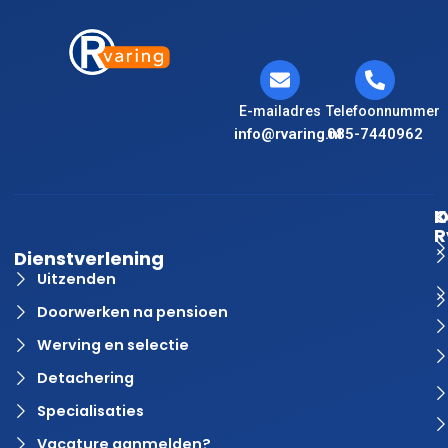
E-mailadres
Telefoonnummer
info@rvaring.nl
085-7440962
K
O
R
Dienstverlening
Uitzenden
Doorwerken na pensioen
Werving en selectie
Detachering
Specialisaties
Vacature aanmelden?