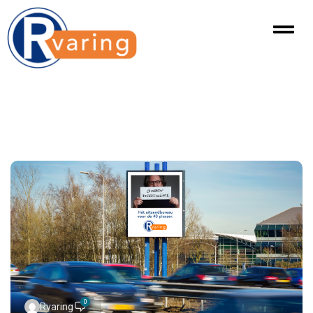
0
Rvaring