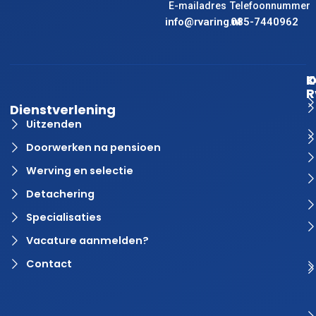
E-mailadres
Telefoonnummer
info@rvaring.nl
085-7440962
K
O
R
Dienstverlening
Uitzenden
Doorwerken na pensioen
Werving en selectie
Detachering
Specialisaties
Vacature aanmelden?
Contact