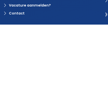
Vacature aanmelden?
Contact
© 2024 Rvaring. Alle rechten voorbehouden | Webdesign door
BlinqzMedia