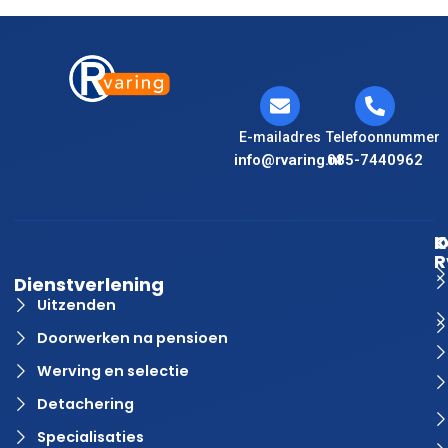
E-mailadres
Telefoonnummer
info@rvaring.nl
085-7440962
K
O
R
Dienstverlening
Uitzenden
Doorwerken na pensioen
Werving en selectie
Detachering
Specialisaties